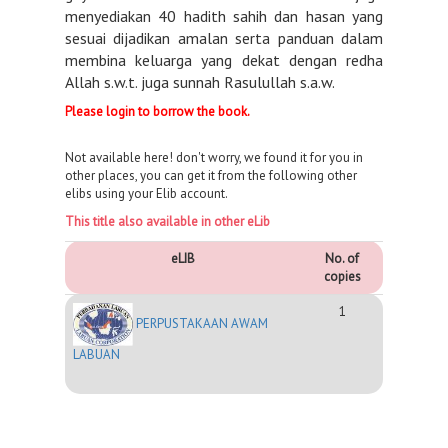
menyediakan 40 hadith sahih dan hasan yang
sesuai dijadikan amalan serta panduan dalam
membina keluarga yang dekat dengan redha
Allah s.w.t. juga sunnah Rasulullah s.a.w.
Please login to borrow the book.
Not available here! don't worry, we found it for you in
other places, you can get it from the following other
elibs using your Elib account.
This title also available in other eLib
eLIB
No. of
copies
1
PERPUSTAKAAN AWAM
LABUAN